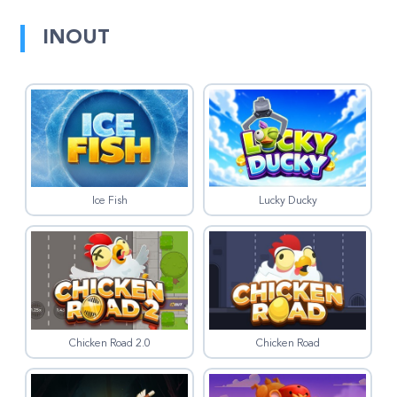
INOUT
Ice Fish
Lucky Ducky
Chicken Road 2.0
Chicken Road