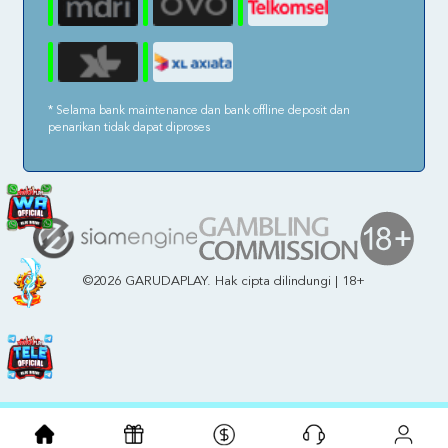
* Selama bank maintenance dan bank offline deposit dan
penarikan tidak dapat diproses
©2026 GARUDAPLAY. Hak cipta dilindungi | 18+