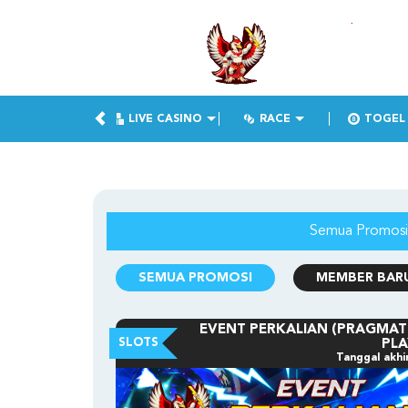
SLOTS
LIVE CASINO
RACE
TOGEL
Semua Promosi
SEMUA PROMOSI
MEMBER BAR
EVENT PERKALIAN (PRAGMAT
SLOTS
PLA
Tanggal akhi