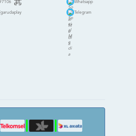
97106
Whatsapp
e/garudaplay
Telegram