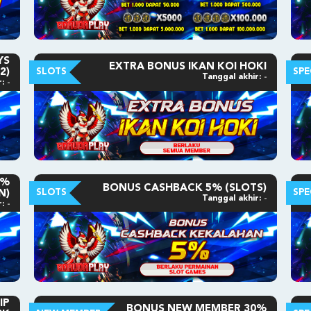
YS
EXTRA BONUS IKAN KOI HOKI
SLOTS
SPE
2)
Tanggal akhir:
-
r:
-
0%
BONUS CASHBACK 5% (SLOTS)
SLOTS
SPE
N)
Tanggal akhir:
-
r:
-
IP
BONUS NEW MEMBER 30%